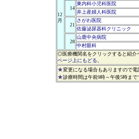
東内科小児科医院
14
井上産婦人科医院
12
月
さがわ医院
21
佐藤泌尿器科クリニック
山鹿中央病院
28
中村眼科
◎医療機関名をクリックすると紹介
ページ上にもどる。
★
変更になる場合もありますので電
★
診療時間は午前9時～午後5時まで