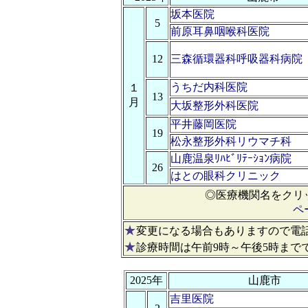
坂本医院
5
前原耳鼻咽喉科医院
12
三森循環器科呼吸器科病院
うちだ内科医院
１
13
月
大坂整形外科医院
平井藤岡医院
19
松永整形外科リウマチ科
山鹿温泉ﾘﾊﾋﾞﾘﾃｰｼｮﾝ病院
26
はとの眼科クリニック
◎医療機関名をクリ
ペ
★
変更になる場合もありますので電
★
診療時間は午前9時～午後5時まで
2025年
山鹿市
吉里医院