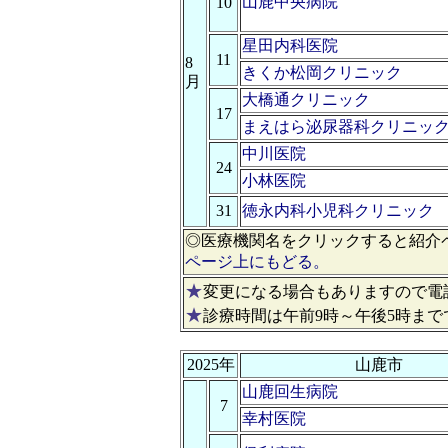
山鹿中央病院
10
星田内科医院
11
8
きくか松岡クリニック
月
大橋通クリニック
17
まえはら泌尿器科クリニッ
中川医院
24
小林医院
31
徳永内科小児科クリニック
◎医療機関名をクリックすると紹介
ページ上にもどる。
★
変更になる場合もありますので電
★
診療時間は午前9時～午後5時まで
2025年
山鹿市
山鹿回生病院
7
幸村医院