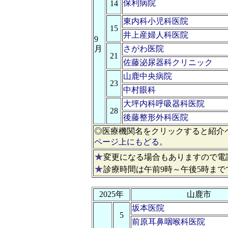
保利病院
14
東内科小児科医院
15
井上産婦人科医院
9
月
さがわ医院
21
佐藤泌尿器科クリニック
山鹿中央病院
23
中村眼科
大坪内科呼吸器科医院
28
後藤整形外科医院
◎医療機関名をクリックすると紹介
ページ上にもどる。
★
変更になる場合もありますので電
★
診療時間は午前9時～午後5時まで
2025年
山鹿市
坂本医院
5
前原耳鼻咽喉科医院