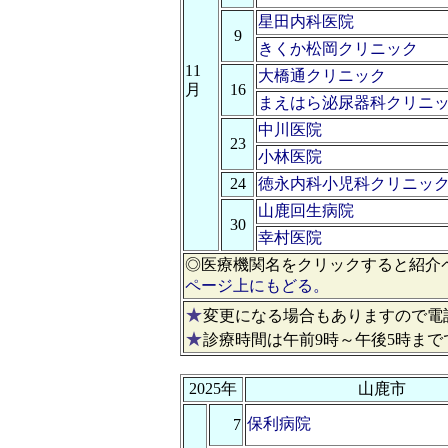
星田内科医院
9
きくか松岡クリニック
11
大橋通クリニック
月
16
まえはら泌尿器科クリニ
中川医院
23
小林医院
24
徳永内科小児科クリニッ
山鹿回生病院
30
幸村医院
◎医療機関名をクリックすると紹介
ページ上にもどる。
★
変更になる場合もありますので電
★
診療時間は午前9時～午後5時まで
2025年
山鹿市
保利病院
7