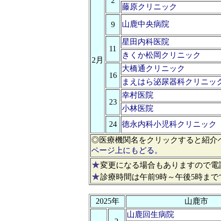
2
藤原クリニック
山鹿中央病院
9
星田内科医院
11
きくか松岡クリニック
2月
大橋通クリニック
16
まえはら泌尿器科クリニッ
幸村医院
23
小林医院
24
徳永内科小児科クリニック
◎医療機関名をクリックすると紹介
ページ上にもどる。
★
変更になる場合もありますので電
★
診療時間は午前9時～午後5時まで
2025年
山鹿市
山鹿回生病院