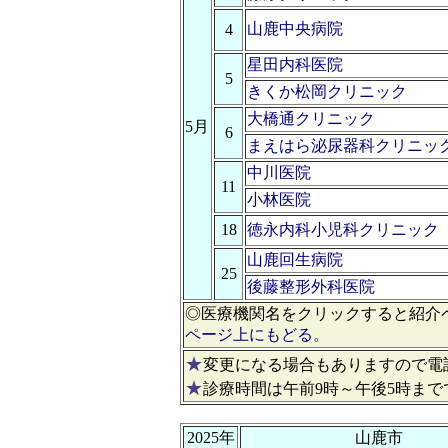
山鹿中央病院
4
星田内科医院
5
きくか松岡クリニック
大橋通クリニック
5月
6
まえはら泌尿器科クリニッ
中川医院
11
小林医院
18
徳永内科小児科クリニック
山鹿回生病院
25
後藤整形外科医院
◎医療機関名をクリックすると紹介
ページ上にもどる。
★
変更になる場合もありますので電
★
診療時間は午前9時～午後5時まで
2025年
山鹿市