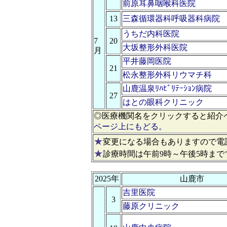
前原耳鼻咽喉科医院
13
三森循環器科呼吸器科病院
うちだ内科医院
7
20
大坂整形外科医院
月
平井藤岡医院
21
松永整形外科リウマチ科
山鹿温泉ﾘﾊﾋﾞﾘﾃｰｼｮﾝ病院
27
はとの眼科クリニック
◎医療機関名をクリックすると紹介
ページ上にもどる。
★
変更になる場合もありますので電
★
診療時間は午前9時～午後5時まで
2025年
山鹿市
吉里医院
3
藤原クリニック