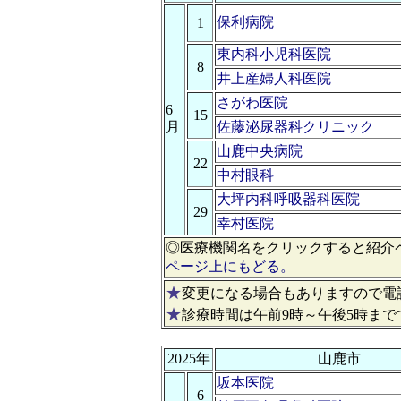
保利病院
1
東内科小児科医院
8
井上産婦人科医院
さがわ医院
6
15
月
佐藤泌尿器科クリニック
山鹿中央病院
22
中村眼科
大坪内科呼吸器科医院
29
幸村医院
◎医療機関名をクリックすると紹介
ページ上にもどる。
★
変更になる場合もありますので電
★
診療時間は午前9時～午後5時まで
2025年
山鹿市
坂本医院
6