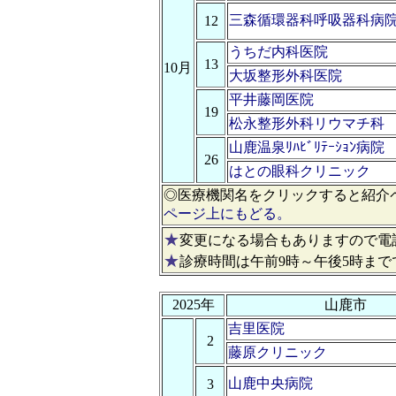
三森循環器科呼吸器科病
12
うちだ内科医院
13
10月
大坂整形外科医院
平井藤岡医院
19
松永整形外科リウマチ科
山鹿温泉ﾘﾊﾋﾞﾘﾃｰｼｮﾝ病院
26
はとの眼科クリニック
◎医療機関名をクリックすると紹介
ページ上にもどる。
★
変更になる場合もありますので電
★
診療時間は午前9時～午後5時まで
2025年
山鹿市
吉里医院
2
藤原クリニック
山鹿中央病院
3