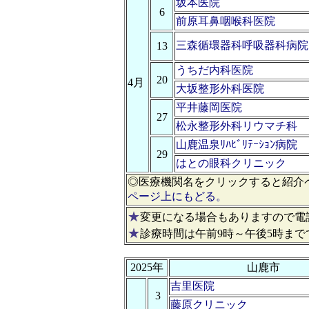
坂本医院
6
前原耳鼻咽喉科医院
三森循環器科呼吸器科病院
13
うちだ内科医院
20
4月
大坂整形外科医院
平井藤岡医院
27
松永整形外科リウマチ科
山鹿温泉ﾘﾊﾋﾞﾘﾃｰｼｮﾝ病院
29
はとの眼科クリニック
◎医療機関名をクリックすると紹介
ページ上にもどる。
★
変更になる場合もありますので電
★
診療時間は午前9時～午後5時まで
2025年
山鹿市
吉里医院
3
藤原クリニック